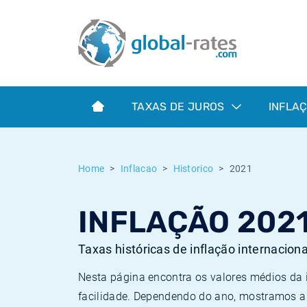
Euribor
O que é a inflação do IPC?
Taxas Euribor históricas
Calculadora de inflação
Term SOFR
O que é a inflação do IHPC?
Taxas ESTER históricas
TAXAS DE JUROS
INFLA
Bancos centrais
Inflação Brasil
Taxas SOFR históricas
ESTER
Inflação Estados Unidos
Taxas SONIA históricas
Home
Inflacao
Historico
2021
SONIA
Inflação Europa
Taxas TONAR históricas
INFLAÇÃO 202
SOFR
Inflação Portugal
Taxas de inflação históricas
Taxas históricas de inflação internacion
Nesta página encontra os valores médios da
facilidade. Dependendo do ano, mostramos a 