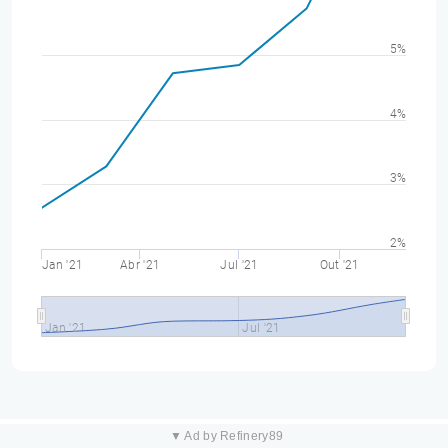
5%
4%
3%
2%
Jan '21
Abr '21
Jul '21
Out '21
Jan '21
Jul '21
▼ Ad by Refinery89