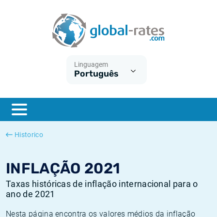
Euribor
O que é a inflação do IPC?
Taxas Euribor históricas
Calculadora de inflação
Term SOFR
O que é a inflação do IHPC?
Taxas ESTER históricas
Linguagem
Português
Bancos centrais
Inflação Brasil
Taxas SOFR históricas
ESTER
Inflação Estados Unidos
Taxas SONIA históricas
SONIA
Inflação Europa
Taxas TONAR históricas
Historico
SOFR
Inflação Portugal
Taxas de inflação históricas
INFLAÇÃO 2021
Taxas históricas de inflação internacional para o
ano de 2021
Nesta página encontra os valores médios da inflação