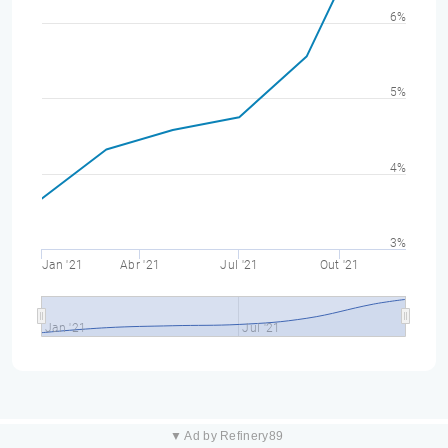
6%
5%
4%
3%
Jan '21
Abr '21
Jul '21
Out '21
Jan '21
Jul '21
▼ Ad by Refinery89