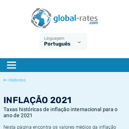
Euribor
O que é a inflação do IPC?
Taxas Euribor históricas
Calculadora de inflação
Term SOFR
O que é a inflação do IHPC?
Taxas ESTER históricas
Linguagem
Português
Bancos centrais
Inflação Brasil
Taxas SOFR históricas
ESTER
Inflação Estados Unidos
Taxas SONIA históricas
SONIA
Inflação Europa
Taxas TONAR históricas
Historico
SOFR
Inflação Portugal
Taxas de inflação históricas
INFLAÇÃO 2021
Taxas históricas de inflação internacional para o
ano de 2021
Nesta página encontra os valores médios da inflação