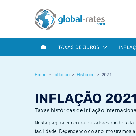
Euribor
O que é a inflação do IPC?
Taxas Euribor históricas
Calculadora de inflação
Term SOFR
O que é a inflação do IHPC?
Taxas ESTER históricas
TAXAS DE JUROS
INFLA
Bancos centrais
Inflação Brasil
Taxas SOFR históricas
ESTER
Inflação Estados Unidos
Taxas SONIA históricas
Home
Inflacao
Historico
2021
SONIA
Inflação Europa
Taxas TONAR históricas
INFLAÇÃO 202
SOFR
Inflação Portugal
Taxas de inflação históricas
Taxas históricas de inflação internacion
Nesta página encontra os valores médios da
facilidade. Dependendo do ano, mostramos a 