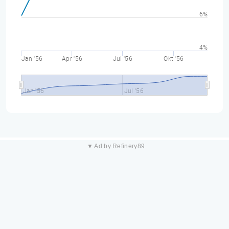
6%
4%
Jan '56
Apr '56
Jul '56
Okt '56
Jan '56
Jul '56
▼ Ad by Refinery89