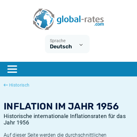
Euribor
Was ist die VPI-Inflation?
Historische Euribor-Sätze
Inflationsrechner
Term SOFR
Was ist die HVPI-Inflation?
Historische ESTER-Sätze
Sprache
Deutsch
Zentralbanken
Amerikanische inflation
Historische SARON-Sätze
ESTER
Deutsche inflation
Historische SOFR-Sätze
SONIA
Europäische inflation
Historische SONIA-Sätze
Historisch
SOFR
Schweizerische inflation
Historische Inflationsraten
INFLATION IM JAHR 1956
Historische internationale Inflationsraten für das
Jahr 1956
Auf dieser Seite werden die durchschnittlichen