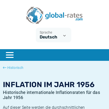
Euribor
Was ist die VPI-Inflation?
Historische Euribor-Sätze
Inflationsrechner
Term SOFR
Was ist die HVPI-Inflation?
Historische ESTER-Sätze
Sprache
Deutsch
Zentralbanken
Amerikanische inflation
Historische SARON-Sätze
ESTER
Deutsche inflation
Historische SOFR-Sätze
SONIA
Europäische inflation
Historische SONIA-Sätze
Historisch
SOFR
Schweizerische inflation
Historische Inflationsraten
INFLATION IM JAHR 1956
Historische internationale Inflationsraten für das
Jahr 1956
Auf dieser Seite werden die durchschnittlichen