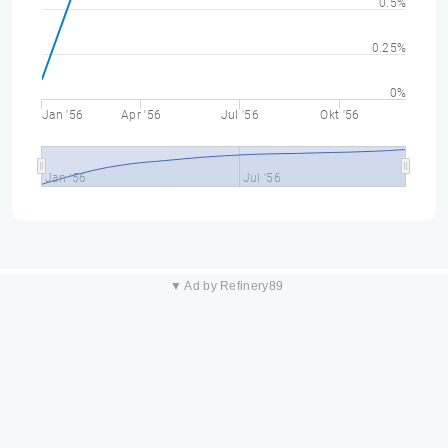
0.5%
0.25%
0%
Jan '56
Apr '56
Jul '56
Okt '56
Jan '56
Jul '56
▼ Ad by Refinery89