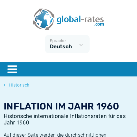
Euribor
Was ist die VPI-Inflation?
Historische Euribor-Sätze
Inflationsrechner
Term SOFR
Was ist die HVPI-Inflation?
Historische ESTER-Sätze
Sprache
Deutsch
Zentralbanken
Amerikanische inflation
Historische SARON-Sätze
ESTER
Deutsche inflation
Historische SOFR-Sätze
SONIA
Europäische inflation
Historische SONIA-Sätze
Historisch
SOFR
Schweizerische inflation
Historische Inflationsraten
INFLATION IM JAHR 1960
Historische internationale Inflationsraten für das
Jahr 1960
Auf dieser Seite werden die durchschnittlichen