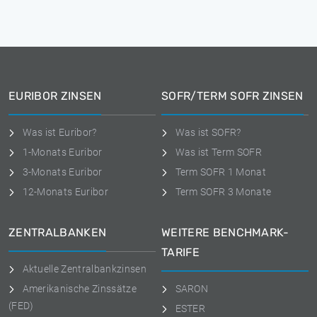
EURIBOR ZINSEN
SOFR/TERM SOFR ZINSEN
Was ist Euribor?
Was ist SOFR?
1-Monats Euribor
Was ist Term SOFR
3-Monats Euribor
Term SOFR 1 Monat
12-Monats Euribor
Term SOFR 3 Monate
ZENTRALBANKEN
WEITERE BENCHMARK-
TARIFE
Aktuelle Zentralbankzinsen
Amerikanische Zinssätze
SARON
(FED)
ESTER