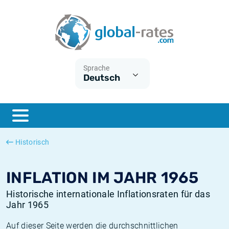
Euribor
Was ist die VPI-Inflation?
Historische Euribor-Sätze
Inflationsrechner
Term SOFR
Was ist die HVPI-Inflation?
Historische ESTER-Sätze
Sprache
Deutsch
Zentralbanken
Amerikanische inflation
Historische SARON-Sätze
ESTER
Deutsche inflation
Historische SOFR-Sätze
SONIA
Europäische inflation
Historische SONIA-Sätze
Historisch
SOFR
Schweizerische inflation
Historische Inflationsraten
INFLATION IM JAHR 1965
Historische internationale Inflationsraten für das
Jahr 1965
Auf dieser Seite werden die durchschnittlichen