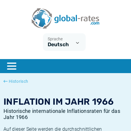
Euribor
Was ist die VPI-Inflation?
Historische Euribor-Sätze
Inflationsrechner
Term SOFR
Was ist die HVPI-Inflation?
Historische ESTER-Sätze
Sprache
Deutsch
Zentralbanken
Amerikanische inflation
Historische SARON-Sätze
ESTER
Deutsche inflation
Historische SOFR-Sätze
SONIA
Europäische inflation
Historische SONIA-Sätze
Historisch
SOFR
Schweizerische inflation
Historische Inflationsraten
INFLATION IM JAHR 1966
Historische internationale Inflationsraten für das
Jahr 1966
Auf dieser Seite werden die durchschnittlichen