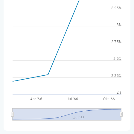
3.25%
3%
2.75%
2.5%
2.25%
2%
Apr '66
Jul '66
Okt '66
Jul '66