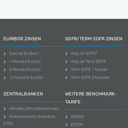
EURIBOR ZINSEN
SOFR/TERM SOFR ZINSEN
Was ist Euribor?
Was ist SOFR?
1-Monats Euribor
Was ist Term SOFR
3-Monats Euribor
Term SOFR 1 Monat
12-Monats Euribor
Term SOFR 3 Monate
ZENTRALBANKEN
WEITERE BENCHMARK-
TARIFE
Aktuelle Zentralbankzinsen
Amerikanische Zinssätze
SARON
(FED)
ESTER