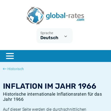
Euribor
Was ist die VPI-Inflation?
Historische Euribor-Sätze
Inflationsrechner
Term SOFR
Was ist die HVPI-Inflation?
Historische ESTER-Sätze
Sprache
Deutsch
Zentralbanken
Amerikanische inflation
Historische SARON-Sätze
ESTER
Deutsche inflation
Historische SOFR-Sätze
SONIA
Europäische inflation
Historische SONIA-Sätze
Historisch
SOFR
Schweizerische inflation
Historische Inflationsraten
INFLATION IM JAHR 1966
Historische internationale Inflationsraten für das
Jahr 1966
Auf dieser Seite werden die durchschnittlichen