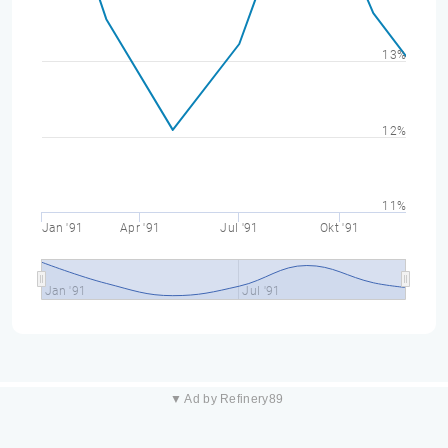
13%
12%
11%
Jan '91
Apr '91
Jul '91
Okt '91
Jan '91
Jul '91
▼ Ad by Refinery89