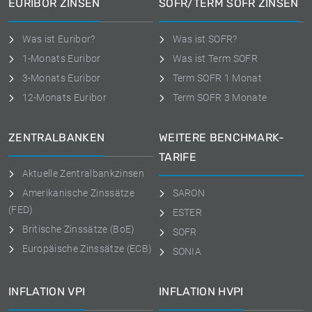
EURIBOR ZINSEN
SOFR/TERM SOFR ZINSEN
Was ist Euribor?
Was ist SOFR?
1-Monats Euribor
Was ist Term SOFR
3-Monats Euribor
Term SOFR 1 Monat
12-Monats Euribor
Term SOFR 3 Monate
ZENTRALBANKEN
WEITERE BENCHMARK-
TARIFE
Aktuelle Zentralbankzinsen
Amerikanische Zinssätze
SARON
(FED)
ESTER
Britische Zinssätze (BoE)
SOFR
Europäische Zinssätze (ECB)
SONIA
INFLATION VPI
INFLATION HVPI