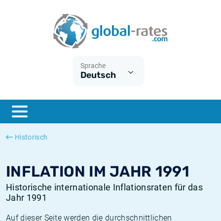
Euribor
Was ist die VPI-Inflation?
Historische Euribor-Sätze
Inflationsrechner
Term SOFR
Was ist die HVPI-Inflation?
Historische ESTER-Sätze
Sprache
Deutsch
Zentralbanken
Amerikanische inflation
Historische SARON-Sätze
ESTER
Deutsche inflation
Historische SOFR-Sätze
SONIA
Europäische inflation
Historische SONIA-Sätze
Historisch
SOFR
Schweizerische inflation
Historische Inflationsraten
INFLATION IM JAHR 1991
Historische internationale Inflationsraten für das
Jahr 1991
Auf dieser Seite werden die durchschnittlichen