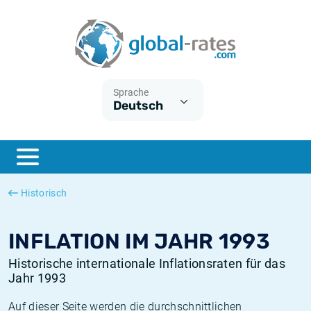
Euribor
Was ist die VPI-Inflation?
Historische Euribor-Sätze
Inflationsrechner
Term SOFR
Was ist die HVPI-Inflation?
Historische ESTER-Sätze
Sprache
Deutsch
Zentralbanken
Amerikanische inflation
Historische SARON-Sätze
ESTER
Deutsche inflation
Historische SOFR-Sätze
SONIA
Europäische inflation
Historische SONIA-Sätze
Historisch
SOFR
Schweizerische inflation
Historische Inflationsraten
INFLATION IM JAHR 1993
Historische internationale Inflationsraten für das
Jahr 1993
Auf dieser Seite werden die durchschnittlichen