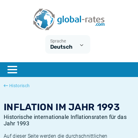
Euribor
Was ist die VPI-Inflation?
Historische Euribor-Sätze
Inflationsrechner
Term SOFR
Was ist die HVPI-Inflation?
Historische ESTER-Sätze
Sprache
Deutsch
Zentralbanken
Amerikanische inflation
Historische SARON-Sätze
ESTER
Deutsche inflation
Historische SOFR-Sätze
SONIA
Europäische inflation
Historische SONIA-Sätze
Historisch
SOFR
Schweizerische inflation
Historische Inflationsraten
INFLATION IM JAHR 1993
Historische internationale Inflationsraten für das
Jahr 1993
Auf dieser Seite werden die durchschnittlichen