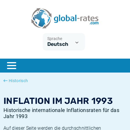
Euribor
Was ist die VPI-Inflation?
Historische Euribor-Sätze
Inflationsrechner
Term SOFR
Was ist die HVPI-Inflation?
Historische ESTER-Sätze
Sprache
Deutsch
Zentralbanken
Amerikanische inflation
Historische SARON-Sätze
ESTER
Deutsche inflation
Historische SOFR-Sätze
SONIA
Europäische inflation
Historische SONIA-Sätze
Historisch
SOFR
Schweizerische inflation
Historische Inflationsraten
INFLATION IM JAHR 1993
Historische internationale Inflationsraten für das
Jahr 1993
Auf dieser Seite werden die durchschnittlichen