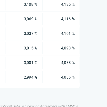
%
3,108 %
4,135 %
%
3,069 %
4,116 %
%
3,037 %
4,101 %
%
3,015 %
4,093 %
%
3,001 %
4,088 %
%
2,994 %
4,086 %
 Euribor® data. A Licensing Agreement with EMMI is