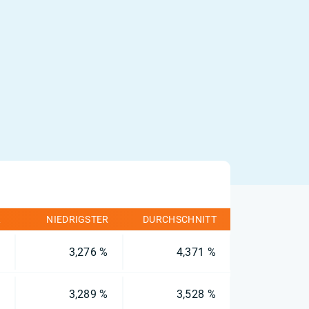
R
NIEDRIGSTER
DURCHSCHNITT
%
3,276 %
4,371 %
%
3,289 %
3,528 %