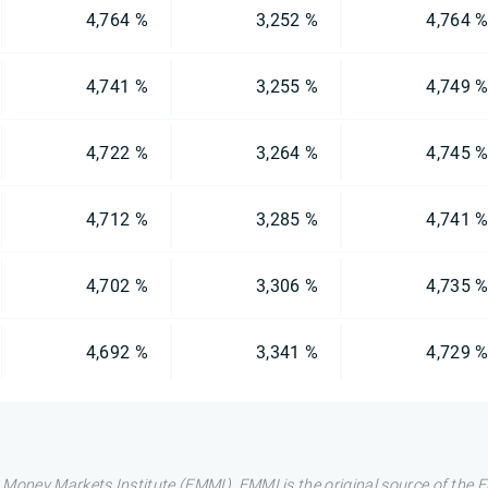
4,764 %
3,252 %
4,764 
4,741 %
3,255 %
4,749 
4,722 %
3,264 %
4,745 
4,712 %
3,285 %
4,741 
4,702 %
3,306 %
4,735 
4,692 %
3,341 %
4,729 
 Money Markets Institute (EMMI). EMMI is the original source of the