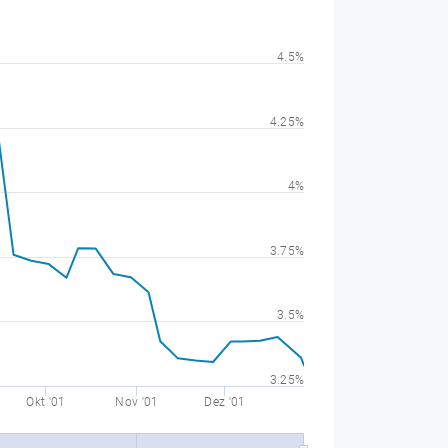
4.5%
4.25%
4%
3.75%
3.5%
3.25%
Okt '01
Nov '01
Dez '01