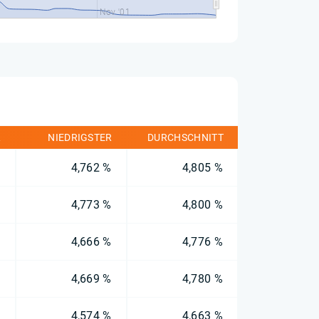
1
Nov '01
R
NIEDRIGSTER
DURCHSCHNITT
%
4,762 %
4,805 %
%
4,773 %
4,800 %
%
4,666 %
4,776 %
%
4,669 %
4,780 %
%
4,574 %
4,663 %