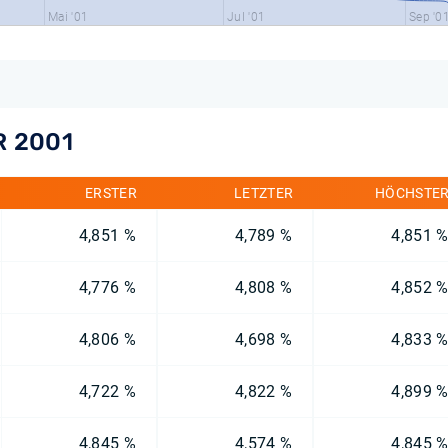
Mai '01
Jul '01
Sep '0
R 2001
ERSTER
LETZTER
HÖCHSTE
4,851 %
4,789 %
4,851 
4,776 %
4,808 %
4,852 
4,806 %
4,698 %
4,833 
4,722 %
4,822 %
4,899 
4,845 %
4,574 %
4,845 