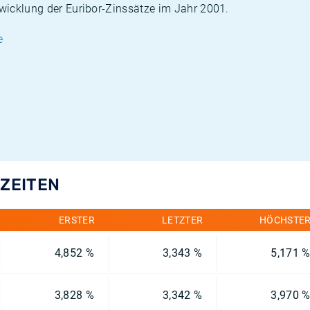
twicklung der Euribor-Zinssätze im Jahr 2001.
e
FZEITEN
ERSTER
LETZTER
HÖCHSTE
4,852 %
3,343 %
5,171 
3,828 %
3,342 %
3,970 