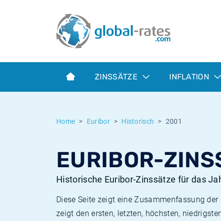
Euribor
Was ist die VPI-Inflation?
Historische Euribor-Sätze
Inflationsrechner
Term SOFR
Was ist die HVPI-Inflation?
Historische ESTER-Sätze
ZINSSÄTZE
INFLATION
Zentralbanken
Amerikanische inflation
Historische SARON-Sätze
ESTER
Deutsche inflation
Historische SOFR-Sätze
Home
Euribor
Historisch
2001
SONIA
Europäische inflation
Historische SONIA-Sätze
EURIBOR-ZINS
SOFR
Schweizerische inflation
Historische Inflationsraten
Historische Euribor-Zinssätze für das Ja
Diese Seite zeigt eine Zusammenfassung der h
zeigt den ersten, letzten, höchsten, niedrigs