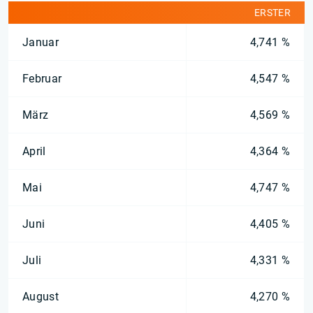
ERSTER
Januar
4,741 %
Februar
4,547 %
März
4,569 %
April
4,364 %
Mai
4,747 %
Juni
4,405 %
Juli
4,331 %
August
4,270 %