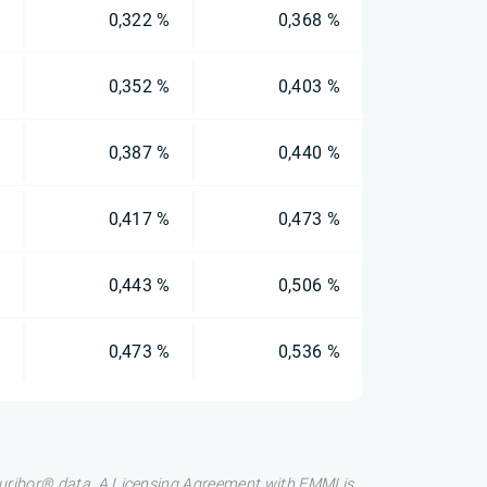
%
0,322 %
0,368 %
%
0,352 %
0,403 %
%
0,387 %
0,440 %
%
0,417 %
0,473 %
%
0,443 %
0,506 %
%
0,473 %
0,536 %
 Euribor® data. A Licensing Agreement with EMMI is