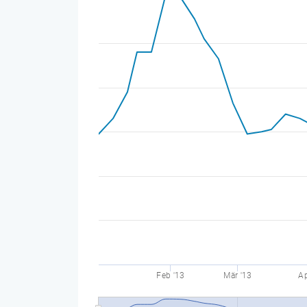
Feb '13
Mär '13
Ap