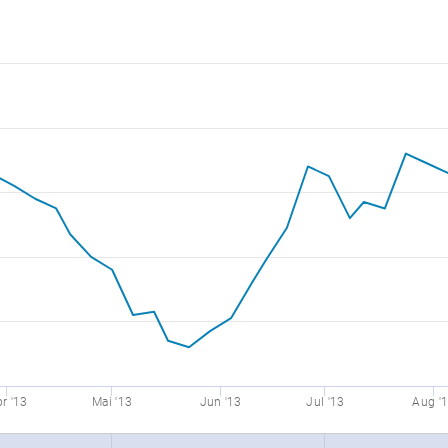
r '13
Mai '13
Jun '13
Jul '13
Aug '