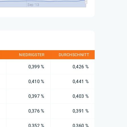
Sep '13
R
NIEDRIGSTER
DURCHSCHNITT
%
0,399 %
0,426 %
%
0,410 %
0,441 %
%
0,397 %
0,403 %
%
0,376 %
0,391 %
%
0,352 %
0,360 %