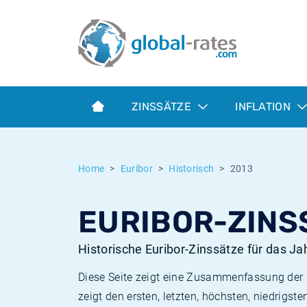
Euribor
Was ist die VPI-Inflation?
Historische Euribor-Sätze
Inflationsrechner
Term SOFR
Was ist die HVPI-Inflation?
Historische ESTER-Sätze
ZINSSÄTZE
INFLATION
Zentralbanken
Amerikanische inflation
Historische SARON-Sätze
ESTER
Deutsche inflation
Historische SOFR-Sätze
Home
Euribor
Historisch
2013
SONIA
Europäische inflation
Historische SONIA-Sätze
EURIBOR-ZINS
SOFR
Schweizerische inflation
Historische Inflationsraten
Historische Euribor-Zinssätze für das Ja
Diese Seite zeigt eine Zusammenfassung der h
zeigt den ersten, letzten, höchsten, niedrigs