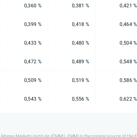
0,360 %
0,381 %
0,421 
0,399 %
0,418 %
0,464 
0,433 %
0,480 %
0,504 
0,472 %
0,489 %
0,548 
0,509 %
0,519 %
0,586 
0,543 %
0,556 %
0,622 
 Money Markets Institute (EMMI). EMMI is the original source of the