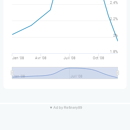
2.4%
2.2%
2%
1.8%
Jan '08
Avr '08
Juil '08
Oct '08
Jan '08
Juil '08
▼ Ad by Refinery89