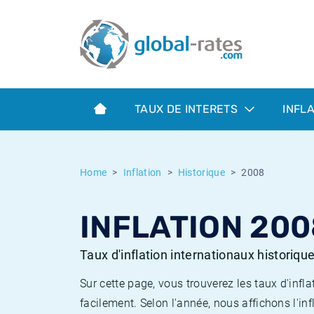
Euribor
Qu'est-ce que l'inflation IPC?
Taux Euribor historiques
Calculateur d’inflation
Term SOFR
Qu'est-ce que l'inflation IPCH?
Taux ESTER historiques
TAUX DE INTERETS
INFL
Banques centrales
Inflation Américain
Taux SOFR historiques
ESTER
Inflation Canadien
Taux SONIA historiques
Home
Inflation
Historique
2008
SONIA
Inflation Europeenne
Taux TONAR historiques
INFLATION 200
SOFR
Inflation Français
Taux d'inflation historiques
Taux d'inflation internationaux historiqu
Sur cette page, vous trouverez les taux d'in
facilement. Selon l'année, nous affichons l'inf