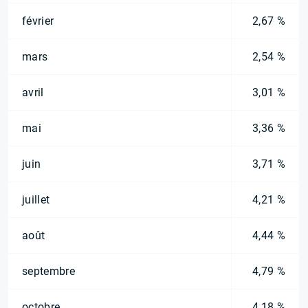
février
2,67 %
mars
2,54 %
avril
3,01 %
mai
3,36 %
juin
3,71 %
juillet
4,21 %
août
4,44 %
septembre
4,79 %
octobre
4,18 %