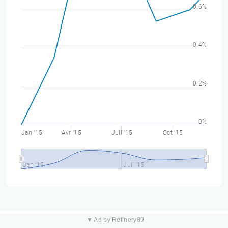
0.6%
0.4%
0.2%
0%
Jan '15
Avr '15
Juil '15
Oct '15
Jan '15
Juil '15
▼ Ad by Refinery89