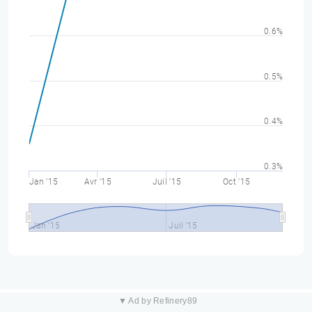
0.6%
0.5%
0.4%
0.3%
Jan '15
Avr '15
Juil '15
Oct '15
Jan '15
Juil '15
▼ Ad by Refinery89