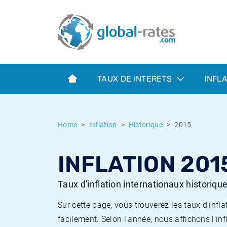
Euribor
Qu'est-ce que l'inflation IPC?
Taux Euribor historiques
Calculateur d’inflation
Term SOFR
Qu'est-ce que l'inflation IPCH?
Taux ESTER historiques
TAUX DE INTERETS
INFL
Banques centrales
Inflation Américain
Taux SOFR historiques
ESTER
Inflation Canadien
Taux SONIA historiques
Home
Inflation
Historique
2015
SONIA
Inflation Europeenne
Taux TONAR historiques
INFLATION 201
SOFR
Inflation Français
Taux d'inflation historiques
Taux d'inflation internationaux historiqu
Sur cette page, vous trouverez les taux d'in
facilement. Selon l'année, nous affichons l'inf