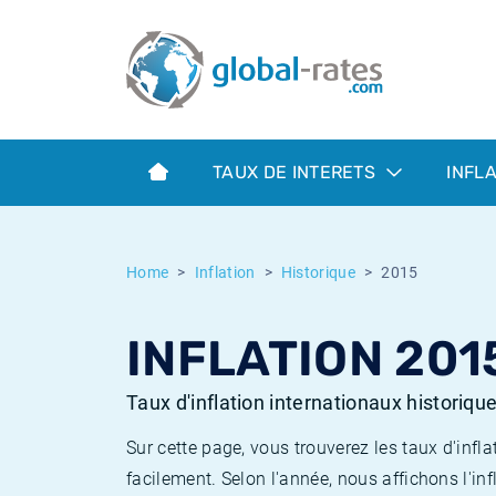
Euribor
Qu'est-ce que l'inflation IPC?
Taux Euribor historiques
Calculateur d’inflation
Term SOFR
Qu'est-ce que l'inflation IPCH?
Taux ESTER historiques
TAUX DE INTERETS
INFL
Banques centrales
Inflation Américain
Taux SOFR historiques
ESTER
Inflation Canadien
Taux SONIA historiques
Home
Inflation
Historique
2015
SONIA
Inflation Europeenne
Taux TONAR historiques
INFLATION 201
SOFR
Inflation Français
Taux d'inflation historiques
Taux d'inflation internationaux historiqu
Sur cette page, vous trouverez les taux d'in
facilement. Selon l'année, nous affichons l'inf