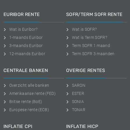
EURIBOR RENTE
SOFR/TERM SOFR RENTE
Wat is Euribor?
Wat is SOFR?
1-maands Euribor
Wat is Term SOFR?
3-maands Euribor
Term SOFR 1 maand
12-maands Euribor
Term SOFR 3 maanden
CENTRALE BANKEN
OVERIGE RENTES
Overzicht alle banken
SARON
Amerikaanse rente (FED)
ESTER
Britse rente (BoE)
SONIA
Europese rente (ECB)
TONAR
INFLATIE CPI
INFLATIE HICP