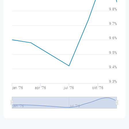
9.8%
9.7%
9.6%
9.5%
9.4%
9.3%
jan "76
apr "76
jul "76
okt "76
jan "76
jul "76