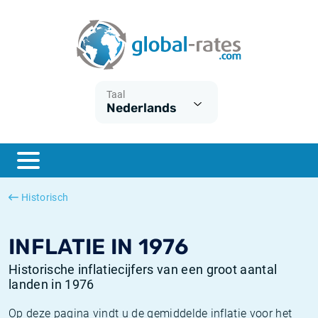
Euribor
Wat is CPI inflatie?
Euribor historie
Inflatiecalculator
Term SOFR
Wat is HICP inflatie?
ESTER historie
Taal
Nederlands
Centrale Banken
Belgische inflatie - CPI
SARON historie
ESTER
Nederlandse inflatie - CPI
SOFR historie
SONIA
Amerikaanse inflatie - CPI
TONAR historie
Historisch
SOFR
Europese inflatie - HICP
Historische inflatie
INFLATIE IN 1976
Historische inflatiecijfers van een groot aantal
landen in 1976
Op deze pagina vindt u de gemiddelde inflatie voor het