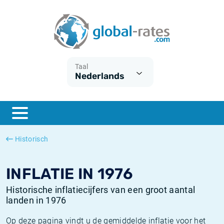
Euribor
Wat is CPI inflatie?
Euribor historie
Inflatiecalculator
Term SOFR
Wat is HICP inflatie?
ESTER historie
Taal
Nederlands
Centrale Banken
Belgische inflatie - CPI
SARON historie
ESTER
Nederlandse inflatie - CPI
SOFR historie
SONIA
Amerikaanse inflatie - CPI
TONAR historie
Historisch
SOFR
Europese inflatie - HICP
Historische inflatie
INFLATIE IN 1976
Historische inflatiecijfers van een groot aantal
landen in 1976
Op deze pagina vindt u de gemiddelde inflatie voor het