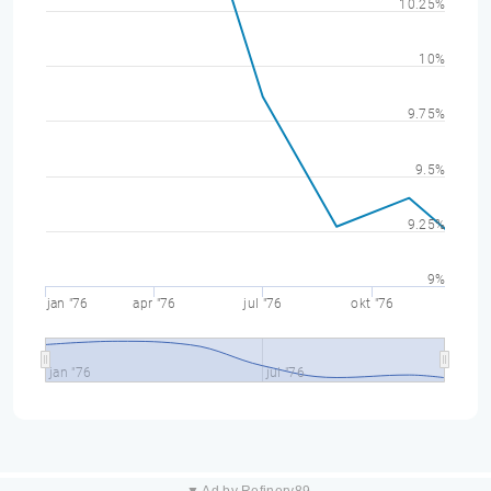
10.25%
10%
9.75%
9.5%
9.25%
9%
jan "76
apr "76
jul "76
okt "76
jan "76
jul "76