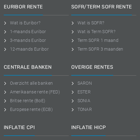
EURIBOR RENTE
SOFR/TERM SOFR RENTE
Wat is Euribor?
Wat is SOFR?
1-maands Euribor
Wat is Term SOFR?
3-maands Euribor
Term SOFR 1 maand
12-maands Euribor
Term SOFR 3 maanden
CENTRALE BANKEN
OVERIGE RENTES
Overzicht alle banken
SARON
Amerikaanse rente (FED)
ESTER
Britse rente (BoE)
SONIA
Europese rente (ECB)
TONAR
INFLATIE CPI
INFLATIE HICP