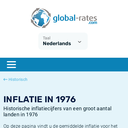
Euribor
Wat is CPI inflatie?
Euribor historie
Inflatiecalculator
Term SOFR
Wat is HICP inflatie?
ESTER historie
Taal
Nederlands
Centrale Banken
Belgische inflatie - CPI
SARON historie
ESTER
Nederlandse inflatie - CPI
SOFR historie
SONIA
Amerikaanse inflatie - CPI
TONAR historie
Historisch
SOFR
Europese inflatie - HICP
Historische inflatie
INFLATIE IN 1976
Historische inflatiecijfers van een groot aantal
landen in 1976
Op deze pagina vindt u de gemiddelde inflatie voor het