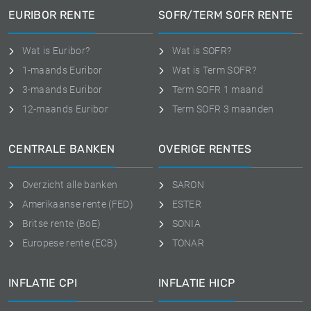
EURIBOR RENTE
SOFR/TERM SOFR RENTE
Wat is Euribor?
Wat is SOFR?
1-maands Euribor
Wat is Term SOFR?
3-maands Euribor
Term SOFR 1 maand
12-maands Euribor
Term SOFR 3 maanden
CENTRALE BANKEN
OVERIGE RENTES
Overzicht alle banken
SARON
Amerikaanse rente (FED)
ESTER
Britse rente (BoE)
SONIA
Europese rente (ECB)
TONAR
INFLATIE CPI
INFLATIE HICP