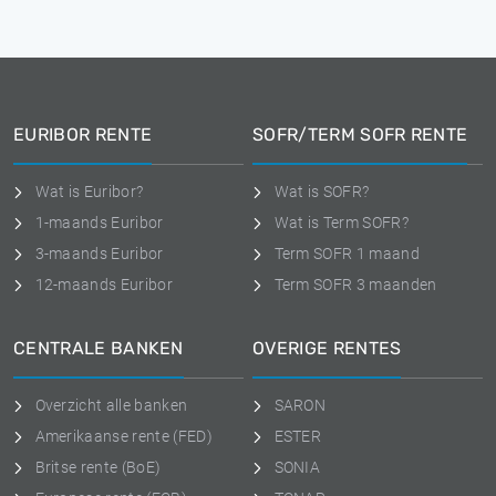
EURIBOR RENTE
SOFR/TERM SOFR RENTE
Wat is Euribor?
Wat is SOFR?
1-maands Euribor
Wat is Term SOFR?
3-maands Euribor
Term SOFR 1 maand
12-maands Euribor
Term SOFR 3 maanden
CENTRALE BANKEN
OVERIGE RENTES
Overzicht alle banken
SARON
Amerikaanse rente (FED)
ESTER
Britse rente (BoE)
SONIA