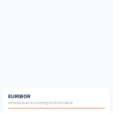
EURIBOR
rentetarieven en achtergrondinformatie