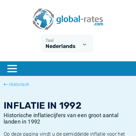
Euribor
Wat is CPI inflatie?
Euribor historie
Inflatiecalculator
Term SOFR
Wat is HICP inflatie?
ESTER historie
Taal
Nederlands
Centrale Banken
Belgische inflatie - CPI
SARON historie
ESTER
Nederlandse inflatie - CPI
SOFR historie
SONIA
Amerikaanse inflatie - CPI
TONAR historie
Historisch
SOFR
Europese inflatie - HICP
Historische inflatie
INFLATIE IN 1992
Historische inflatiecijfers van een groot aantal
landen in 1992
Op deze pagina vindt u de gemiddelde inflatie voor het