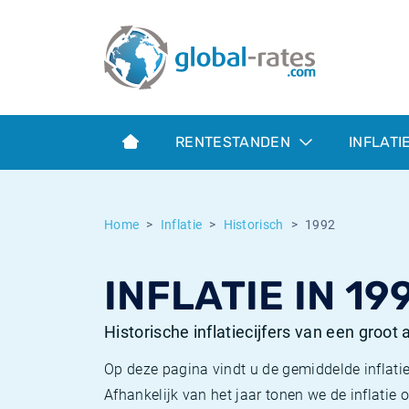
Euribor
Wat is CPI inflatie?
Euribor historie
Inflatiecalculator
Term SOFR
Wat is HICP inflatie?
ESTER historie
RENTESTANDEN
INFLATI
Centrale Banken
Belgische inflatie - CPI
SARON historie
ESTER
Nederlandse inflatie - CPI
SOFR historie
Home
Inflatie
Historisch
1992
SONIA
Amerikaanse inflatie - CPI
TONAR historie
INFLATIE IN 19
SOFR
Europese inflatie - HICP
Historische inflatie
Historische inflatiecijfers van een groot
Op deze pagina vindt u de gemiddelde inflatie
Afhankelijk van het jaar tonen we de inflati