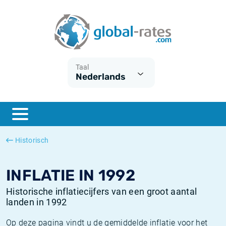
Euribor
Wat is CPI inflatie?
Euribor historie
Inflatiecalculator
Term SOFR
Wat is HICP inflatie?
ESTER historie
Taal
Nederlands
Centrale Banken
Belgische inflatie - CPI
SARON historie
ESTER
Nederlandse inflatie - CPI
SOFR historie
SONIA
Amerikaanse inflatie - CPI
TONAR historie
Historisch
SOFR
Europese inflatie - HICP
Historische inflatie
INFLATIE IN 1992
Historische inflatiecijfers van een groot aantal
landen in 1992
Op deze pagina vindt u de gemiddelde inflatie voor het