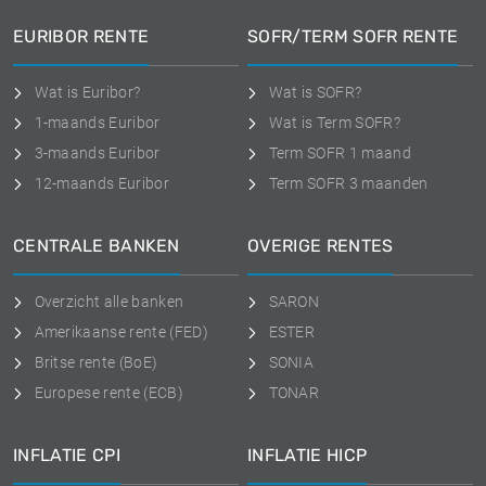
EURIBOR RENTE
SOFR/TERM SOFR RENTE
Wat is Euribor?
Wat is SOFR?
1-maands Euribor
Wat is Term SOFR?
3-maands Euribor
Term SOFR 1 maand
12-maands Euribor
Term SOFR 3 maanden
CENTRALE BANKEN
OVERIGE RENTES
Overzicht alle banken
SARON
Amerikaanse rente (FED)
ESTER
Britse rente (BoE)
SONIA
Europese rente (ECB)
TONAR
INFLATIE CPI
INFLATIE HICP