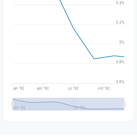
5.4%
5.2%
5%
4.8%
4.6%
jan "92
apr "92
jul "92
okt "92
jan "92
jul "92