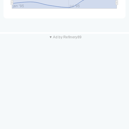
jan "95
jul "95
▼ Ad by Refinery89