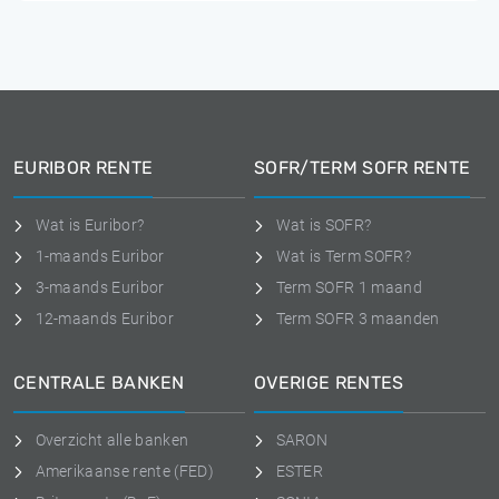
EURIBOR RENTE
SOFR/TERM SOFR RENTE
Wat is Euribor?
Wat is SOFR?
1-maands Euribor
Wat is Term SOFR?
3-maands Euribor
Term SOFR 1 maand
12-maands Euribor
Term SOFR 3 maanden
CENTRALE BANKEN
OVERIGE RENTES
Overzicht alle banken
SARON
Amerikaanse rente (FED)
ESTER