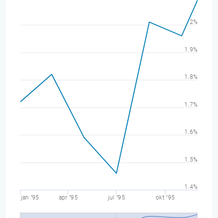
2%
1.9%
1.8%
1.7%
1.6%
1.5%
1.4%
jan "95
apr "95
jul "95
okt "95