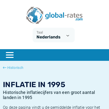
Euribor
Wat is CPI inflatie?
Euribor historie
Inflatiecalculator
Term SOFR
Wat is HICP inflatie?
ESTER historie
Taal
Nederlands
Centrale Banken
Belgische inflatie - CPI
SARON historie
ESTER
Nederlandse inflatie - CPI
SOFR historie
SONIA
Amerikaanse inflatie - CPI
TONAR historie
Historisch
SOFR
Europese inflatie - HICP
Historische inflatie
INFLATIE IN 1995
Historische inflatiecijfers van een groot aantal
landen in 1995
Op deze pagina vindt u de gemiddelde inflatie voor het