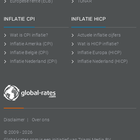
Europese rente (ECB)
TONAR
INFLATIE CPI
INFLATIE HICP
Wat is CPI inflatie?
Actuele inflatie cijfers
Inflatie Amerika (CPI)
Wat is HICP inflatie?
Inflatie België (CPI)
Inflatie Europa (HICP)
Inflatie Nederland (CPI)
Inflatie Nederland (HICP)
Disclaimer
Over ons
© 2009 - 2026
Global-rates.com is een initiatief van Triami Media BV