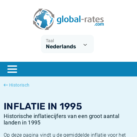
Euribor
Wat is CPI inflatie?
Euribor historie
Inflatiecalculator
Term SOFR
Wat is HICP inflatie?
ESTER historie
Taal
Nederlands
Centrale Banken
Belgische inflatie - CPI
SARON historie
ESTER
Nederlandse inflatie - CPI
SOFR historie
SONIA
Amerikaanse inflatie - CPI
TONAR historie
Historisch
SOFR
Europese inflatie - HICP
Historische inflatie
INFLATIE IN 1995
Historische inflatiecijfers van een groot aantal
landen in 1995
Op deze pagina vindt u de gemiddelde inflatie voor het