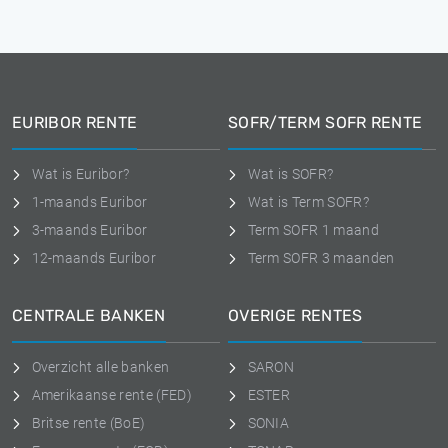
EURIBOR RENTE
SOFR/TERM SOFR RENTE
Wat is Euribor?
Wat is SOFR?
1-maands Euribor
Wat is Term SOFR?
3-maands Euribor
Term SOFR 1 maand
12-maands Euribor
Term SOFR 3 maanden
CENTRALE BANKEN
OVERIGE RENTES
Overzicht alle banken
SARON
Amerikaanse rente (FED)
ESTER
Britse rente (BoE)
SONIA