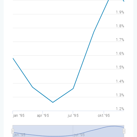
1.9%
1.8%
1.7%
1.6%
1.5%
1.4%
1.3%
1.2%
jan "95
apr "95
jul "95
okt "95
jan "95
jul "95