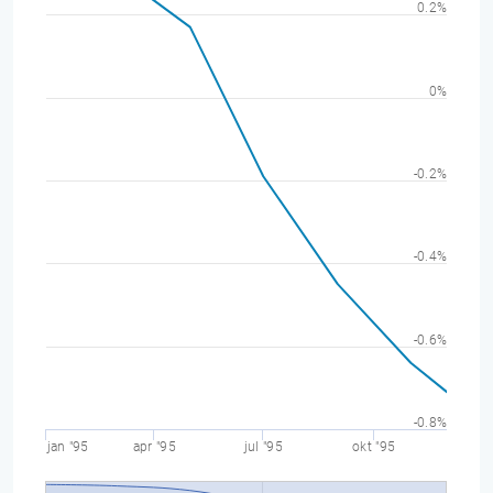
0.2%
0%
-0.2%
-0.4%
-0.6%
-0.8%
jan "95
apr "95
jul "95
okt "95