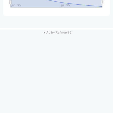
jan "95
jul "95
▼ Ad by Refinery89