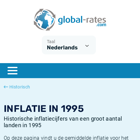
Euribor
Wat is CPI inflatie?
Euribor historie
Inflatiecalculator
Term SOFR
Wat is HICP inflatie?
ESTER historie
Taal
Nederlands
Centrale Banken
Belgische inflatie - CPI
SARON historie
ESTER
Nederlandse inflatie - CPI
SOFR historie
SONIA
Amerikaanse inflatie - CPI
TONAR historie
Historisch
SOFR
Europese inflatie - HICP
Historische inflatie
INFLATIE IN 1995
Historische inflatiecijfers van een groot aantal
landen in 1995
Op deze pagina vindt u de gemiddelde inflatie voor het