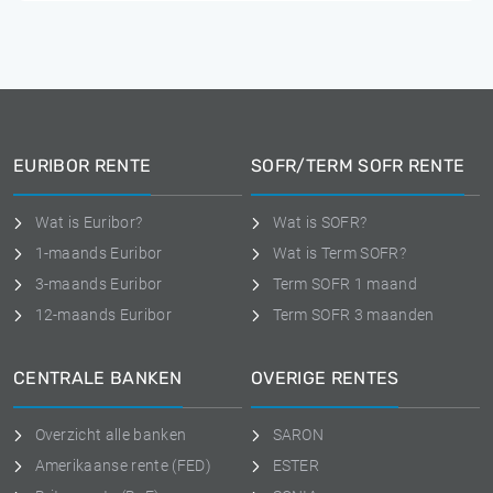
EURIBOR RENTE
SOFR/TERM SOFR RENTE
Wat is Euribor?
Wat is SOFR?
1-maands Euribor
Wat is Term SOFR?
3-maands Euribor
Term SOFR 1 maand
12-maands Euribor
Term SOFR 3 maanden
CENTRALE BANKEN
OVERIGE RENTES
Overzicht alle banken
SARON
Amerikaanse rente (FED)
ESTER