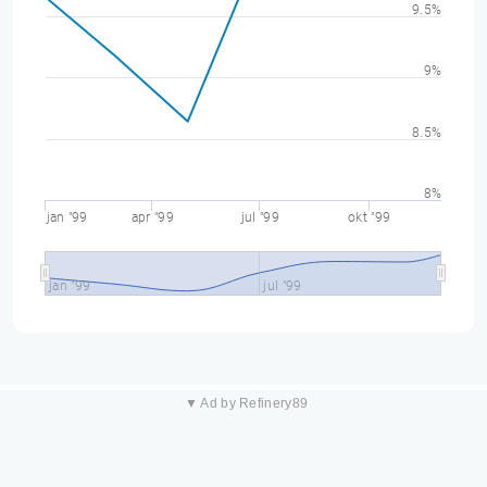
9.5%
9%
8.5%
8%
jan "99
apr "99
jul "99
okt "99
jan "99
jul "99
▼ Ad by Refinery89