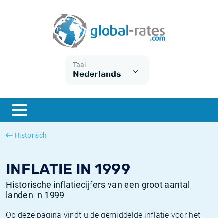
Euribor
Wat is CPI inflatie?
Euribor historie
Inflatiecalculator
Term SOFR
Wat is HICP inflatie?
ESTER historie
Taal
Nederlands
Centrale Banken
Belgische inflatie - CPI
SARON historie
ESTER
Nederlandse inflatie - CPI
SOFR historie
SONIA
Amerikaanse inflatie - CPI
TONAR historie
Historisch
SOFR
Europese inflatie - HICP
Historische inflatie
INFLATIE IN 1999
Historische inflatiecijfers van een groot aantal
landen in 1999
Op deze pagina vindt u de gemiddelde inflatie voor het