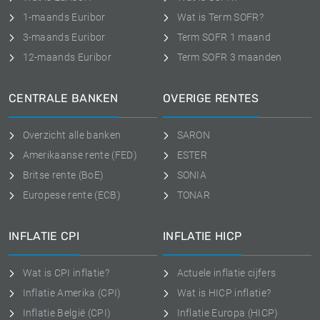
1-maands Euribor
Wat is Term SOFR?
3-maands Euribor
Term SOFR 1 maand
12-maands Euribor
Term SOFR 3 maanden
CENTRALE BANKEN
OVERIGE RENTES
Overzicht alle banken
SARON
Amerikaanse rente (FED)
ESTER
Britse rente (BoE)
SONIA
Europese rente (ECB)
TONAR
INFLATIE CPI
INFLATIE HICP
Wat is CPI inflatie?
Actuele inflatie cijfers
Inflatie Amerika (CPI)
Wat is HICP inflatie?
Inflatie België (CPI)
Inflatie Europa (HICP)