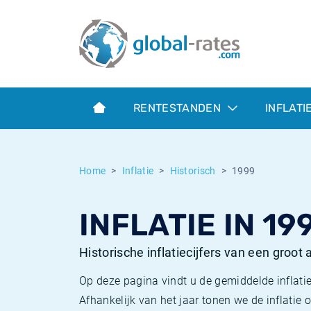
Euribor
Wat is CPI inflatie?
Euribor historie
Inflatiecalculator
Term SOFR
Wat is HICP inflatie?
ESTER historie
RENTESTANDEN
INFLATI
Centrale Banken
Belgische inflatie - CPI
SARON historie
ESTER
Nederlandse inflatie - CPI
SOFR historie
Home
Inflatie
Historisch
1999
SONIA
Amerikaanse inflatie - CPI
TONAR historie
INFLATIE IN 19
SOFR
Europese inflatie - HICP
Historische inflatie
Historische inflatiecijfers van een groot
Op deze pagina vindt u de gemiddelde inflatie
Afhankelijk van het jaar tonen we de inflati