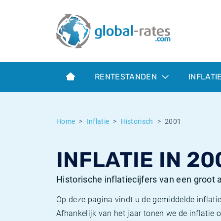
Euribor
Wat is CPI inflatie?
Euribor historie
Inflatiecalculator
Term SOFR
Wat is HICP inflatie?
ESTER historie
RENTESTANDEN
INFLATI
Centrale Banken
Belgische inflatie - CPI
SARON historie
ESTER
Nederlandse inflatie - CPI
SOFR historie
Home
Inflatie
Historisch
2001
SONIA
Amerikaanse inflatie - CPI
TONAR historie
INFLATIE IN 20
SOFR
Europese inflatie - HICP
Historische inflatie
Historische inflatiecijfers van een groot
Op deze pagina vindt u de gemiddelde inflatie
Afhankelijk van het jaar tonen we de inflati