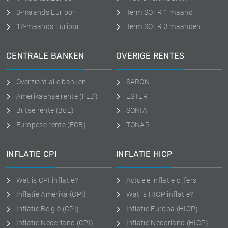
3-maands Euribor
Term SOFR 1 maand
12-maands Euribor
Term SOFR 3 maanden
CENTRALE BANKEN
OVERIGE RENTES
Overzicht alle banken
SARON
Amerikaanse rente (FED)
ESTER
Britse rente (BoE)
SONIA
Europese rente (ECB)
TONAR
INFLATIE CPI
INFLATIE HICP
Wat is CPI inflatie?
Actuele inflatie cijfers
Inflatie Amerika (CPI)
Wat is HICP inflatie?
Inflatie België (CPI)
Inflatie Europa (HICP)
Inflatie Nederland (CPI)
Inflatie Nederland (HICP)