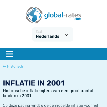
Euribor
Wat is CPI inflatie?
Euribor historie
Inflatiecalculator
Term SOFR
Wat is HICP inflatie?
ESTER historie
Taal
Nederlands
Centrale Banken
Belgische inflatie - CPI
SARON historie
ESTER
Nederlandse inflatie - CPI
SOFR historie
SONIA
Amerikaanse inflatie - CPI
TONAR historie
Historisch
SOFR
Europese inflatie - HICP
Historische inflatie
INFLATIE IN 2001
Historische inflatiecijfers van een groot aantal
landen in 2001
Op deze pagina vindt u de gemiddelde inflatie voor het