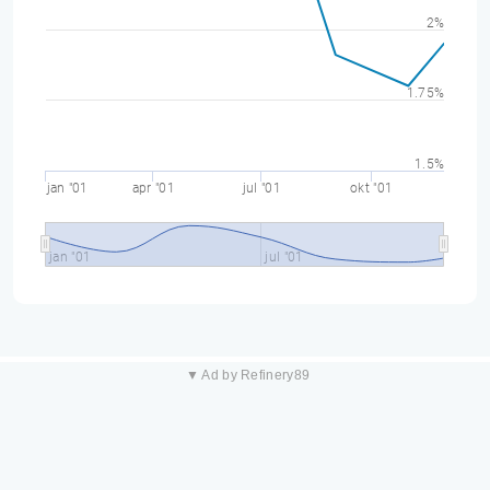
2%
1.75%
1.5%
jan "01
apr "01
jul "01
okt "01
jan "01
jul "01
▼ Ad by Refinery89