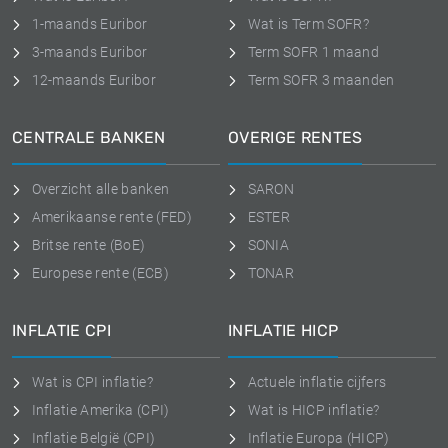
1-maands Euribor
Wat is Term SOFR?
3-maands Euribor
Term SOFR 1 maand
12-maands Euribor
Term SOFR 3 maanden
CENTRALE BANKEN
OVERIGE RENTES
Overzicht alle banken
SARON
Amerikaanse rente (FED)
ESTER
Britse rente (BoE)
SONIA
Europese rente (ECB)
TONAR
INFLATIE CPI
INFLATIE HICP
Wat is CPI inflatie?
Actuele inflatie cijfers
Inflatie Amerika (CPI)
Wat is HICP inflatie?
Inflatie België (CPI)
Inflatie Europa (HICP)