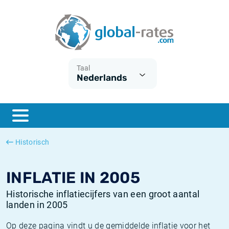
Euribor
Wat is CPI inflatie?
Euribor historie
Inflatiecalculator
Term SOFR
Wat is HICP inflatie?
ESTER historie
Taal
Nederlands
Centrale Banken
Belgische inflatie - CPI
SARON historie
ESTER
Nederlandse inflatie - CPI
SOFR historie
SONIA
Amerikaanse inflatie - CPI
TONAR historie
Historisch
SOFR
Europese inflatie - HICP
Historische inflatie
INFLATIE IN 2005
Historische inflatiecijfers van een groot aantal
landen in 2005
Op deze pagina vindt u de gemiddelde inflatie voor het