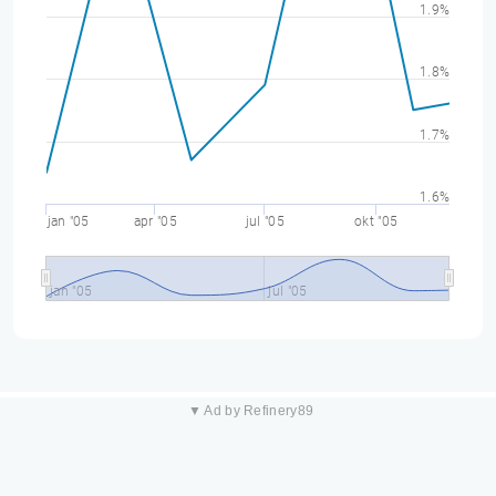
1.9%
1.8%
1.7%
1.6%
jan "05
apr "05
jul "05
okt "05
jan "05
jul "05
▼ Ad by Refinery89