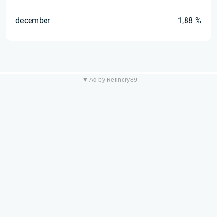
december
1,88 %
▼ Ad by Refinery89