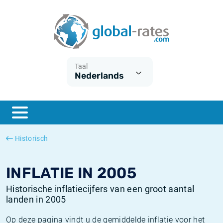
Euribor
Wat is CPI inflatie?
Euribor historie
Inflatiecalculator
Term SOFR
Wat is HICP inflatie?
ESTER historie
Taal
Nederlands
Centrale Banken
Belgische inflatie - CPI
SARON historie
ESTER
Nederlandse inflatie - CPI
SOFR historie
SONIA
Amerikaanse inflatie - CPI
TONAR historie
Historisch
SOFR
Europese inflatie - HICP
Historische inflatie
INFLATIE IN 2005
Historische inflatiecijfers van een groot aantal
landen in 2005
Op deze pagina vindt u de gemiddelde inflatie voor het