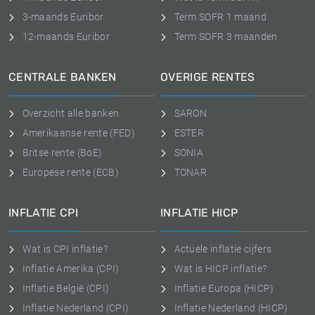
3-maands Euribor
Term SOFR 1 maand
12-maands Euribor
Term SOFR 3 maanden
CENTRALE BANKEN
OVERIGE RENTES
Overzicht alle banken
SARON
Amerikaanse rente (FED)
ESTER
Britse rente (BoE)
SONIA
Europese rente (ECB)
TONAR
INFLATIE CPI
INFLATIE HICP
Wat is CPI inflatie?
Actuele inflatie cijfers
Inflatie Amerika (CPI)
Wat is HICP inflatie?
Inflatie België (CPI)
Inflatie Europa (HICP)
Inflatie Nederland (CPI)
Inflatie Nederland (HICP)