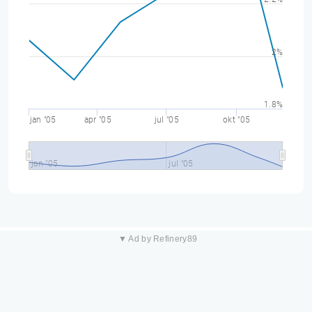
2%
1.8%
jan "05
apr "05
jul "05
okt "05
jan "05
jul "05
▼ Ad by Refinery89