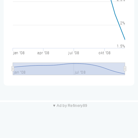
2%
1.5%
jan "08
apr "08
jul "08
okt "08
jan "08
jul "08
▼ Ad by Refinery89