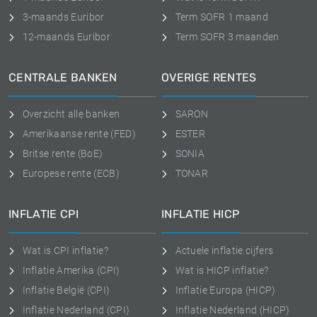
3-maands Euribor
Term SOFR 1 maand
12-maands Euribor
Term SOFR 3 maanden
CENTRALE BANKEN
OVERIGE RENTES
Overzicht alle banken
SARON
Amerikaanse rente (FED)
ESTER
Britse rente (BoE)
SONIA
Europese rente (ECB)
TONAR
INFLATIE CPI
INFLATIE HICP
Wat is CPI inflatie?
Actuele inflatie cijfers
Inflatie Amerika (CPI)
Wat is HICP inflatie?
Inflatie België (CPI)
Inflatie Europa (HICP)
Inflatie Nederland (CPI)
Inflatie Nederland (HICP)