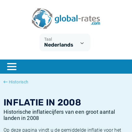
Euribor
Wat is CPI inflatie?
Euribor historie
Inflatiecalculator
Term SOFR
Wat is HICP inflatie?
ESTER historie
Taal
Nederlands
Centrale Banken
Belgische inflatie - CPI
SARON historie
ESTER
Nederlandse inflatie - CPI
SOFR historie
SONIA
Amerikaanse inflatie - CPI
TONAR historie
Historisch
SOFR
Europese inflatie - HICP
Historische inflatie
INFLATIE IN 2008
Historische inflatiecijfers van een groot aantal
landen in 2008
Op deze pagina vindt u de gemiddelde inflatie voor het