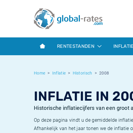
Euribor
Wat is CPI inflatie?
Euribor historie
Inflatiecalculator
Term SOFR
Wat is HICP inflatie?
ESTER historie
RENTESTANDEN
INFLATI
Centrale Banken
Belgische inflatie - CPI
SARON historie
ESTER
Nederlandse inflatie - CPI
SOFR historie
Home
Inflatie
Historisch
2008
SONIA
Amerikaanse inflatie - CPI
TONAR historie
INFLATIE IN 20
SOFR
Europese inflatie - HICP
Historische inflatie
Historische inflatiecijfers van een groot
Op deze pagina vindt u de gemiddelde inflatie
Afhankelijk van het jaar tonen we de inflati