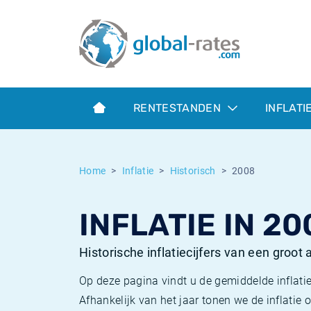
Euribor
Wat is CPI inflatie?
Euribor historie
Inflatiecalculator
Term SOFR
Wat is HICP inflatie?
ESTER historie
RENTESTANDEN
INFLATI
Centrale Banken
Belgische inflatie - CPI
SARON historie
ESTER
Nederlandse inflatie - CPI
SOFR historie
Home
Inflatie
Historisch
2008
SONIA
Amerikaanse inflatie - CPI
TONAR historie
INFLATIE IN 20
SOFR
Europese inflatie - HICP
Historische inflatie
Historische inflatiecijfers van een groot
Op deze pagina vindt u de gemiddelde inflatie
Afhankelijk van het jaar tonen we de inflati