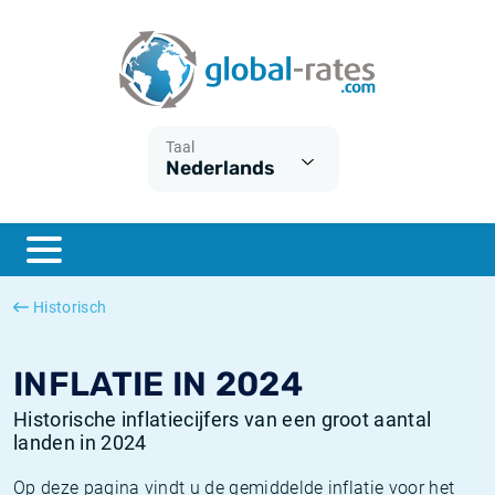
Euribor
Wat is CPI inflatie?
Euribor historie
Inflatiecalculator
Term SOFR
Wat is HICP inflatie?
ESTER historie
Taal
Nederlands
Centrale Banken
Belgische inflatie - CPI
SARON historie
ESTER
Nederlandse inflatie - CPI
SOFR historie
SONIA
Amerikaanse inflatie - CPI
TONAR historie
Historisch
SOFR
Europese inflatie - HICP
Historische inflatie
INFLATIE IN 2024
Historische inflatiecijfers van een groot aantal
landen in 2024
Op deze pagina vindt u de gemiddelde inflatie voor het