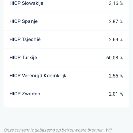
HICP Slowakije
3,16 %
HICP Spanje
2,87 %
HICP Tsjechië
2,69 %
HICP Turkije
60,08 %
HICP Verenigd Koninkrijk
2,55 %
HICP Zweden
2,01 %
Onze content is gebaseerd op betrouwbare bronnen. Wij