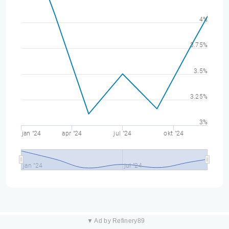
4%
3.75%
3.5%
3.25%
3%
jan "24
apr "24
jul "24
okt "24
jan "24
jul "24
▼ Ad by Refinery89