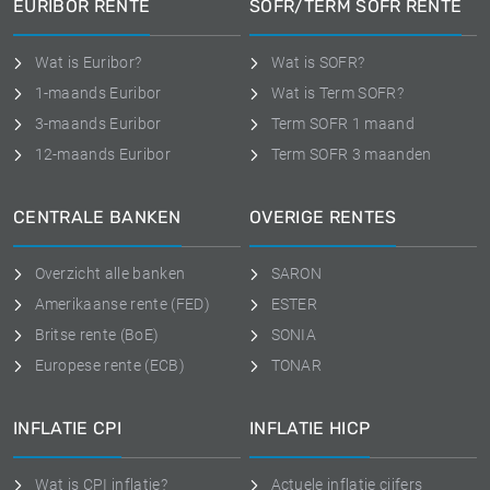
EURIBOR RENTE
SOFR/TERM SOFR RENTE
Wat is Euribor?
Wat is SOFR?
1-maands Euribor
Wat is Term SOFR?
3-maands Euribor
Term SOFR 1 maand
12-maands Euribor
Term SOFR 3 maanden
CENTRALE BANKEN
OVERIGE RENTES
Overzicht alle banken
SARON
Amerikaanse rente (FED)
ESTER
Britse rente (BoE)
SONIA
Europese rente (ECB)
TONAR
INFLATIE CPI
INFLATIE HICP
Wat is CPI inflatie?
Actuele inflatie cijfers