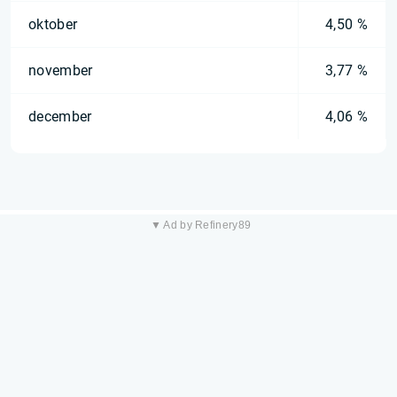
oktober
4,50 %
november
3,77 %
december
4,06 %
▼ Ad by Refinery89