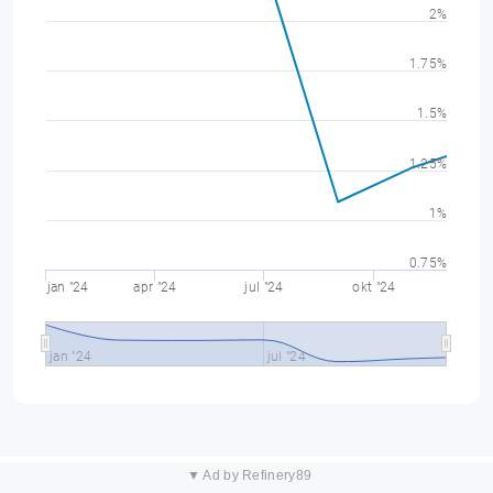
2%
1.75%
1.5%
1.25%
1%
0.75%
jan "24
apr "24
jul "24
okt "24
jan "24
jul "24
▼ Ad by Refinery89