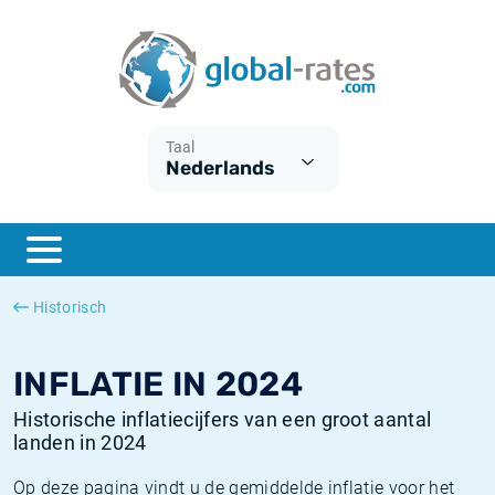
Euribor
Wat is CPI inflatie?
Euribor historie
Inflatiecalculator
Term SOFR
Wat is HICP inflatie?
ESTER historie
Taal
Nederlands
Centrale Banken
Belgische inflatie - CPI
SARON historie
ESTER
Nederlandse inflatie - CPI
SOFR historie
SONIA
Amerikaanse inflatie - CPI
TONAR historie
Historisch
SOFR
Europese inflatie - HICP
Historische inflatie
INFLATIE IN 2024
Historische inflatiecijfers van een groot aantal
landen in 2024
Op deze pagina vindt u de gemiddelde inflatie voor het