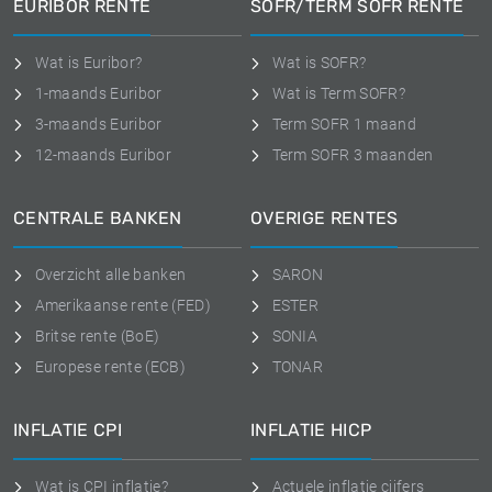
EURIBOR RENTE
SOFR/TERM SOFR RENTE
Wat is Euribor?
Wat is SOFR?
1-maands Euribor
Wat is Term SOFR?
3-maands Euribor
Term SOFR 1 maand
12-maands Euribor
Term SOFR 3 maanden
CENTRALE BANKEN
OVERIGE RENTES
Overzicht alle banken
SARON
Amerikaanse rente (FED)
ESTER
Britse rente (BoE)
SONIA
Europese rente (ECB)
TONAR
INFLATIE CPI
INFLATIE HICP
Wat is CPI inflatie?
Actuele inflatie cijfers