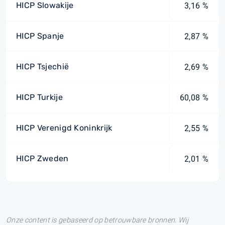
HICP Slowakije
3,16 %
HICP Spanje
2,87 %
HICP Tsjechië
2,69 %
HICP Turkije
60,08 %
HICP Verenigd Koninkrijk
2,55 %
HICP Zweden
2,01 %
Onze content is gebaseerd op betrouwbare bronnen. Wij