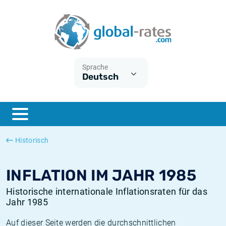
Euribor
Was ist die VPI-Inflation?
Historische Euribor-Sätze
Inflationsrechner
Term SOFR
Was ist die HVPI-Inflation?
Historische ESTER-Sätze
Sprache
Deutsch
Zentralbanken
Amerikanische inflation
Historische SARON-Sätze
ESTER
Deutsche inflation
Historische SOFR-Sätze
SONIA
Europäische inflation
Historische SONIA-Sätze
Historisch
SOFR
Schweizerische inflation
Historische Inflationsraten
INFLATION IM JAHR 1985
Historische internationale Inflationsraten für das
Jahr 1985
Auf dieser Seite werden die durchschnittlichen