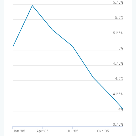
5.75%
5.5%
5.25%
5%
4.75%
4.5%
4.25%
4%
3.75%
Jan '85
Apr '85
Jul '85
Okt '85