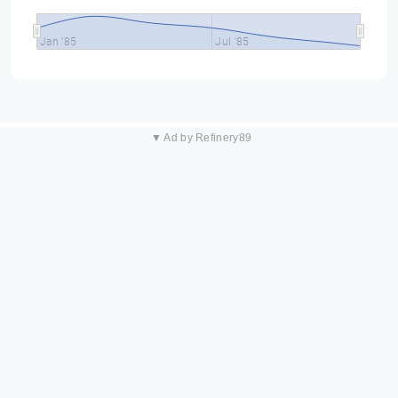
Jan '85
Jul '85
▼ Ad by Refinery89