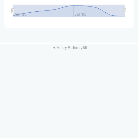
Jan '85
Jul '85
▼ Ad by Refinery89