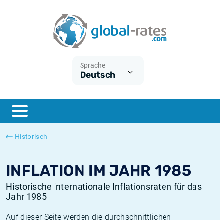
Euribor
Was ist die VPI-Inflation?
Historische Euribor-Sätze
Inflationsrechner
Term SOFR
Was ist die HVPI-Inflation?
Historische ESTER-Sätze
Sprache
Deutsch
Zentralbanken
Amerikanische inflation
Historische SARON-Sätze
ESTER
Deutsche inflation
Historische SOFR-Sätze
SONIA
Europäische inflation
Historische SONIA-Sätze
Historisch
SOFR
Schweizerische inflation
Historische Inflationsraten
INFLATION IM JAHR 1985
Historische internationale Inflationsraten für das
Jahr 1985
Auf dieser Seite werden die durchschnittlichen