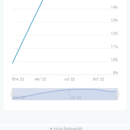
14%
13%
12%
11%
10%
9%
Ene '22
Abr '22
Jul '22
Oct '22
Ene '22
Jul '22
▼ Ad by Refinery89