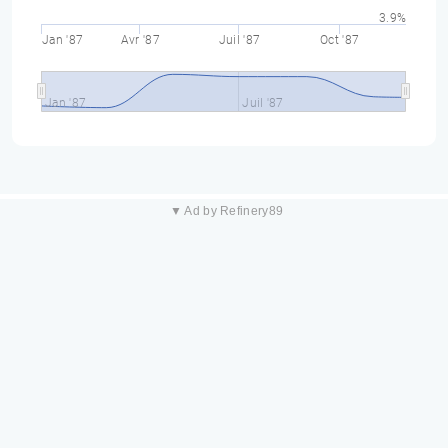
3.9%
Jan '87
Avr '87
Juil '87
Oct '87
Jan '87
Juil '87
▼ Ad by Refinery89