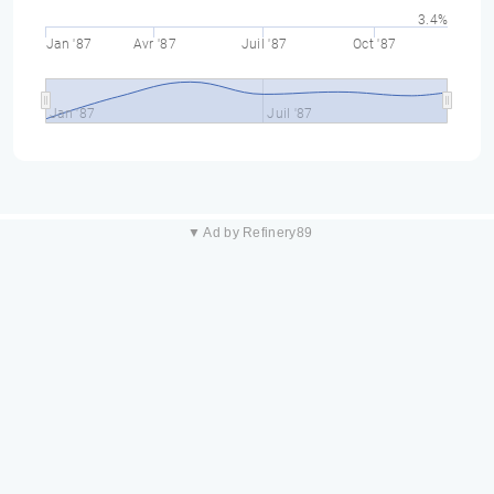
3.4%
Jan '87
Avr '87
Juil '87
Oct '87
Jan '87
Juil '87
▼ Ad by Refinery89