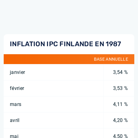
INFLATION IPC FINLANDE EN 1987
BASE ANNUELLE
janvier
3,54 %
février
3,53 %
mars
4,11 %
avril
4,20 %
mai
4,50 %