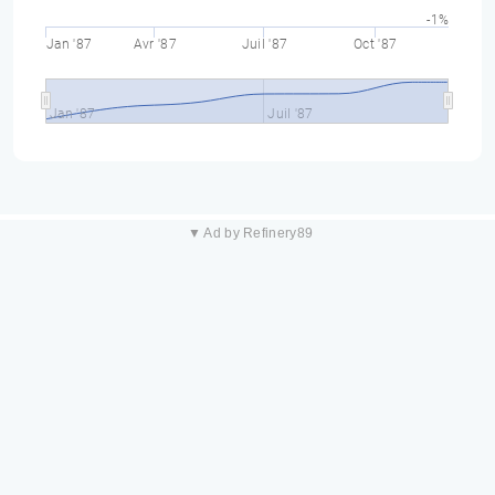
-1%
Jan '87
Avr '87
Juil '87
Oct '87
Jan '87
Juil '87
▼ Ad by Refinery89